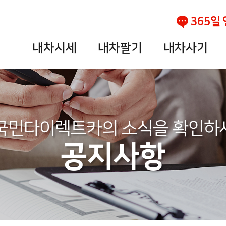
365일
내차시세
내차팔기
내차사기
국민다이렉트카의 소식을 확인하
공지사항