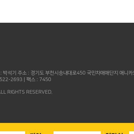
 : 박석기
주소 : 경기도 부천시송내대로450 국민차매매단지 애니
2-2693 | 팩스 : 7450
L RIGHTS RESERVED.